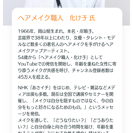
ヘアメイク職人
化け子
氏
1966年、岡山県生まれ。本名・岸順子。
芸能界で38年以上にわたり、女優・タレント・モデ
ルなど数多くの著名人のヘアメイクを手がけるヘア
メイクアップアーティスト。
54歳から「ヘアメイク職人・化け子」として
YouTubeでの発信を開始し、年齢を重ねた女性に寄
り添うメイクが共感を呼び、チャンネル登録者数は
45万人を超える。
NHK「あさイチ」をはじめ、テレビ・雑誌などメデ
ィア出演も多数。現在は全国で講演やセミナーを開
催し、「メイクは自分を隠すものではなく、今の自
分をもっと好きになるためのもの。」というメッセ
ージを発信。
メイクを通して、「どうなりたい？」「どうありた
い？」と自分自身と向き合う時間を届け、年齢を重