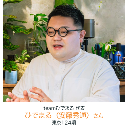
teamひでまる 代表
ひでまる（安藤秀通）
さん
東京124期