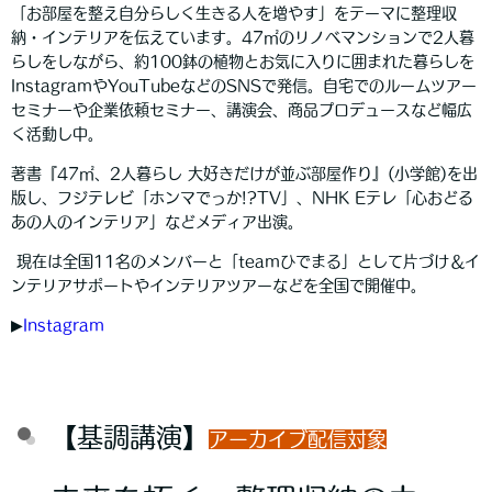
「お部屋を整え自分らしく生きる人を増やす」をテーマに整理収
納・インテリアを伝えています。47㎡のリノベマンションで2人暮
らしをしながら、約100鉢の植物とお気に入りに囲まれた暮らしを
InstagramやYouTubeなどのSNSで発信。自宅でのルームツアー
セミナーや企業依頼セミナー、講演会、商品プロデュースなど幅広
く活動し中。
著書『47㎡、2人暮らし 大好きだけが並ぶ部屋作り』(小学館)を出
版し、フジテレビ「ホンマでっか!?TV」、NHK Eテレ「心おどる
あの人のインテリア」などメディア出演。
現在は全国11名のメンバーと「teamひでまる」として片づけ＆イ
ンテリアサポートやインテリアツアーなどを全国で開催中。
▶︎
Instagram
【基調講演】
アーカイブ配信対象