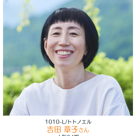
1010-L/トトノエル
吉田 章子
さん