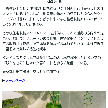
大阪34期
二級建築士として住宅設計に携わる中で『図面』と『暮らし』のミ
スマッチに気づきはじめ、出産後に働き方の見直しを迫られたタイ
ミングで『暮らし』に寄り添う仕事である整理収納アドバイザーと
して2014年より活動開始。
その後住宅収納スペシャリストを受講したことで活動の方向性が定
まり、お片づけサポートの現場作業、住宅収納スペシャリストとし
ての収納計画作成、認定講座開催などの講師業という三本柱で現在
に至るまで楽しく活動継続中。
またインスタグラムでは築150年の古民家を移築した住まいでの
『好きなものに囲まれた暮らし』をゆるく発信している。
東京都町田市出身 奈良県宇陀市在住
▶︎
ホームページ