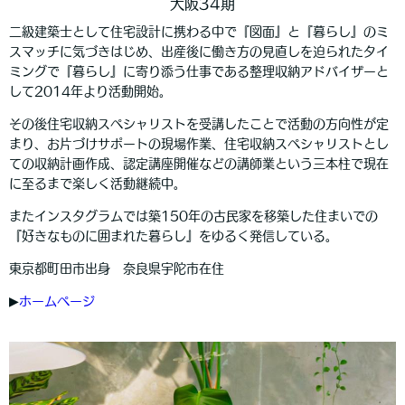
大阪34期
二級建築士として住宅設計に携わる中で『図面』と『暮らし』のミ
スマッチに気づきはじめ、出産後に働き方の見直しを迫られたタイ
ミングで『暮らし』に寄り添う仕事である整理収納アドバイザーと
して2014年より活動開始。
その後住宅収納スペシャリストを受講したことで活動の方向性が定
まり、お片づけサポートの現場作業、住宅収納スペシャリストとし
ての収納計画作成、認定講座開催などの講師業という三本柱で現在
に至るまで楽しく活動継続中。
またインスタグラムでは築150年の古民家を移築した住まいでの
『好きなものに囲まれた暮らし』をゆるく発信している。
東京都町田市出身 奈良県宇陀市在住
▶︎
ホームページ