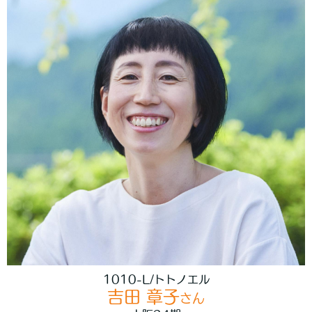
1010-L/トトノエル
吉田 章子
さん