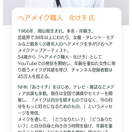
ヘアメイク職人
化け子
氏
1966年、岡山県生まれ。本名・岸順子。
芸能界で38年以上にわたり、女優・タレント・モデ
ルなど数多くの著名人のヘアメイクを手がけるヘア
メイクアップアーティスト。
54歳から「ヘアメイク職人・化け子」として
YouTubeでの発信を開始し、年齢を重ねた女性に寄
り添うメイクが共感を呼び、チャンネル登録者数は
45万人を超える。
NHK「あさイチ」をはじめ、テレビ・雑誌などメデ
ィア出演も多数。現在は全国で講演やセミナーを開
催し、「メイクは自分を隠すものではなく、今の自
分をもっと好きになるためのもの。」というメッセ
ージを発信。
メイクを通して、「どうなりたい？」「どうありた
い？」と自分自身と向き合う時間を届け、年齢を重