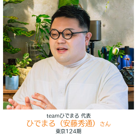
teamひでまる 代表
ひでまる（安藤秀通）
さん
東京124期