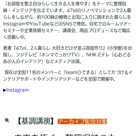
「お部屋を整え自分らしく生きる人を増やす」をテーマに整理収
納・インテリアを伝えています。47㎡のリノベマンションで2人暮
らしをしながら、約100鉢の植物とお気に入りに囲まれた暮らしを
InstagramやYouTubeなどのSNSで発信。自宅でのルームツアー
セミナーや企業依頼セミナー、講演会、商品プロデュースなど幅広
く活動し中。
著書『47㎡、2人暮らし 大好きだけが並ぶ部屋作り』(小学館)を出
版し、フジテレビ「ホンマでっか!?TV」、NHK Eテレ「心おどる
あの人のインテリア」などメディア出演。
現在は全国11名のメンバーと「teamひでまる」として片づけ＆イ
ンテリアサポートやインテリアツアーなどを全国で開催中。
▶︎
Instagram
【基調講演】
アーカイブ配信対象